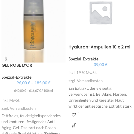
Hyaluron-Ampullen 10 x 2 ml
Spezial-Extrakte
39,00
€
GEL ROSE D’OR
inkl. 19 % MwSt.
Spezial-Extrakte
zzgl. Versandkosten
96,00
€
–
185,00
€
Ein Extrakt, der vielseitig
640,00
€
–
616,67
€
/
100
ml
verwendbar ist. Bei Akne, Narben,
Unreinheiten und gereizter Haut
inkl. MwSt.
wirkt der antiseptische Extrakt stark
zzgl. Versandkosten
abschwellend und beruhigend ohne
Fettfreies, feuchtigkeitspendendes
auszutrocknen. Er verbessert die
und konturen- festigendes Anti-
Elastizität des Bindegewebes und
Aging-Gel. Das zart nach Rosen
unterstützt die Hautdurchfeuchtung.
duftende Produkt ist ein "Schönma­